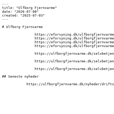
---

title: "Ulfborg Fjernvarme"

date: "2026-07-08"

created: "2025-07-03"

---

# Ulfborg Fjernvarme

                https://eforsyning.dk/ulfborgfjernvarme/#/login/mit-forbrug

                https://eforsyning.dk/ulfborgfjernvarme/#/login/mine-dokumenter

                https://eforsyning.dk/ulfborgfjernvarme/#/login/beregnet-varmeregnskab

                https://eforsyning.dk/ulfborgfjernvarme/#/login/meld-flytning

                https://ulfborgfjernvarme.dk/selvbetjening/tilmeld-til-e-boks

                https://ulfborgfjernvarme.dk/selvbetjening/sms-service

                https://ulfborgfjernvarme.dk/selvbetjening/meld-flytning

## Seneste nyheder
